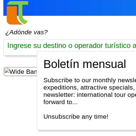
¿Adónde vas?
Boletín mensual
Subscribe to our monthly newsletter and get occasional updates on interesting multi-day tours, cruises,
expeditions, attractive specials
newsletter: international tour o
forward to...
Unsubscribe any time!