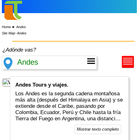
Home
►
Andes
Site Map: Andes
¿Adónde vas?
Andes Tours y viajes.
Los Andes es la segunda cadena montañosa
más alta (después del Himalaya en Asia) y se
extiende desde el Caribe, pasando por
Colombia, Ecuador, Perú y Chile hasta la fría
Tierra del Fuego en Argentina, una distancia
de 7000 km. Encontrará ruinas incas, valles
Mostrar texto completo
tropicales, volcanes, desiertos, altas
montañas (Aconcagua ~ 6961 m de altitud),