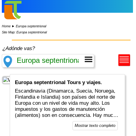
Home
►
Europa septentrional
Site Map: Europa septentrional
¿Adónde vas?
Europa septentrional Tours y viajes.
Escandinavia (Dinamarca, Suecia, Noruega,
Finlandia e Islandia) son países del norte de
Europa con un nivel de vida muy alto. Los
impuestos y los gastos de manutención
(alimentos) son en consecuencia. Hay mucho
espacio y áreas verdes, con hermosos
Mostrar texto completo
paisajes, cascadas y fiordos, alces y osos,
pesca y navegación, sauna y aurora boreal.