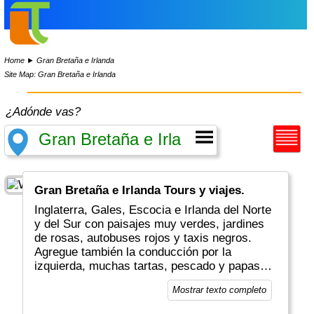
Home
►
Gran Bretaña e Irlanda
Site Map: Gran Bretaña e Irlanda
¿Adónde vas?
Gran Bretaña e Irlanda Tours y viajes.
Inglaterra, Gales, Escocia e Irlanda del Norte
y del Sur con paisajes muy verdes, jardines
de rosas, autobuses rojos y taxis negros.
Agregue también la conducción por la
izquierda, muchas tartas, pescado y papas
fritas, pubs y cervezas, golf y fútbol, y estará
Mostrar texto completo
en el buen camino para unas vacaciones muy
británicas/irlandesas.