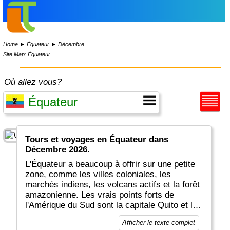
Home
►
Équateur
►
Décembre
Site Map: Équateur
Où allez vous?
Tours et voyages en Équateur dans
Décembre 2026.
L'Équateur a beaucoup à offrir sur une petite
zone, comme les villes coloniales, les
marchés indiens, les volcans actifs et la forêt
amazonienne. Les vrais points forts de
l'Amérique du Sud sont la capitale Quito et les
îles Galapagos, les #2 et #3 sur la liste du
Afficher le texte complet
patrimoine mondial de l'UNESCO. Juste au