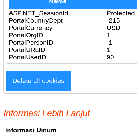
Name
ASP.NET_SessionId
Protected 
PortalCountryDept
-215
PortalCurrency
USD
PortalOrgID
1
PortalPersonID
-1
PortalURLID
1
PortalUserID
90
Delete all cookies
Informasi Lebih Lanjut
Informasi Umum