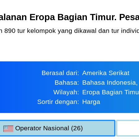
alanan Eropa Bagian Timur. Pesan
Berasal dari:
Amerika Serikat
Bahasa:
Bahasa Indonesia,
Wilayah:
Eropa Bagian Timu
Sortir dengan:
Harga
Operator Nasional (26)