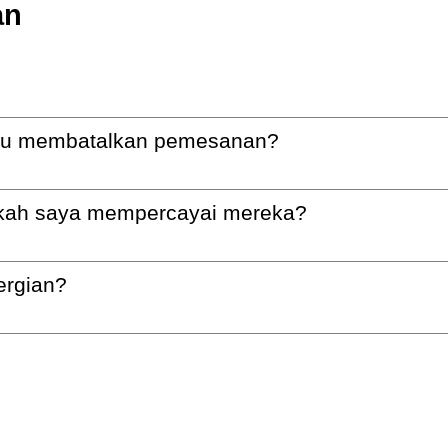
an
tau membatalkan pemesanan?
isakah saya mempercayai mereka?
ergian?