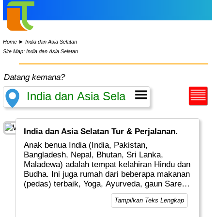
Home
►
India dan Asia Selatan
Site Map: India dan Asia Selatan
Datang kemana?
India dan Asia Selatan Tur & Perjalanan.
Anak benua India (India, Pakistan,
Bangladesh, Nepal, Bhutan, Sri Lanka,
Maladewa) adalah tempat kelahiran Hindu dan
Budha. Ini juga rumah dari beberapa makanan
(pedas) terbaik, Yoga, Ayurveda, gaun Saree,
Mahatma Gandhi dan Taj Mahal. Sangat
Tampilkan Teks Lengkap
mudah untuk menghabiskan sebagian besar
waktu hidup menjelajahi wilayah ini.