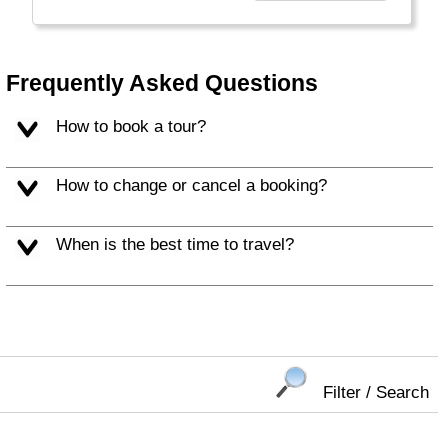
Reiseländer aus eigener Erfahrung
genaustens kennen. Sie haben die Länder
ihrer Zuständigkeitsbereiche nicht nur einmal,
sondern meist mehrfach auf
Frequently Asked Questions
unterschiedlichste Art bereist. Von den derzeit
24 Mitarbeitern des Unternehmenssitzes in
How to book a tour?
Freiburg haben gar 8 Mitarbeiter
lateinamerikanische Wurzeln, viele von ihnen
sind in Brasilien, Peru, Ecuador, Kolumbien
How to change or cancel a booking?
oder Kuba aufgewachsen."
When is the best time to travel?
Filter / Search