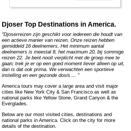
de vrijheid om er zelf op uit te trekken.
Zo heb je alle gelegenheid om kennis te
maken met andere landschappen en
Djoser Top Destinations in America.
culturen."
"Djoserreizen zijn geschikt voor iedereen die houdt van
een actieve manier van reizen. Onze reizen hebben
gemiddeld 16 deelnemers. Het minimum aantal
deelnemers is meestal 8, het maximum 20, bij sommige
reizen 22. Je bent nooit verplicht met de groep mee te
gaan; trek je er op een goed moment liever alleen op uit,
dan is dat ook prima. We verwachten een sportieve
instelling en een gezonde dosis ... "
America tours may cover a large area and visit major
cities like New York City & San Francisco as well as
national parks like Yellow Stone, Grand Canyon & the
Everglades.
Below are our most visited cities, destinations and
national parks in America. Click on the city for more
details of the destination.