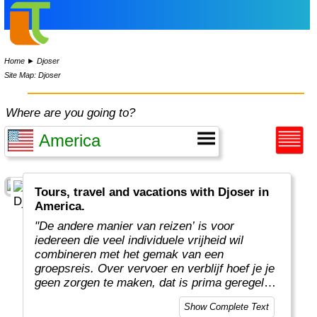
Home
►
Djoser
Site Map: Djoser
Where are you going to?
Tours, travel and vacations with Djoser in
America.
"De andere manier van reizen’ is voor
iedereen die veel individuele vrijheid wil
combineren met het gemak van een
groepsreis. Over vervoer en verblijf hoef je je
geen zorgen te maken, dat is prima geregeld.
Onze deskundige en enthousiaste
Show Complete Text
reisbegeleiding staat voor je klaar én je hebt