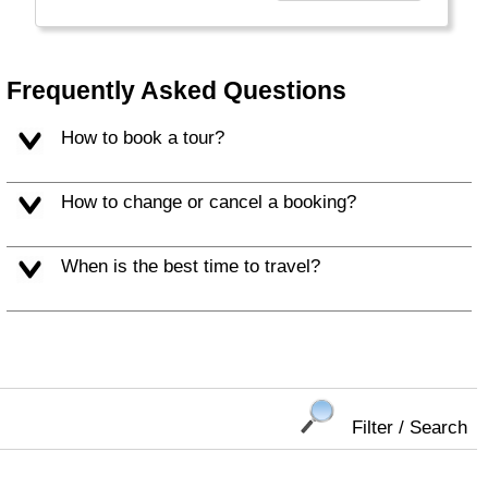
hart voor de wereld ook niet. Een club
enthousiaste reisfanaten dan? Nou, het is
eigenlijk een beetje van al die dingen. We
leggen het je graag uit! Klik hieronder verder
Frequently Asked Questions
en ga met ons mee op avontuur."
How to book a tour?
How to change or cancel a booking?
When is the best time to travel?
Filter / Search