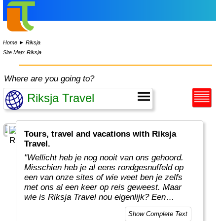
Home
►
Riksja
Site Map: Riksja
Where are you going to?
Tours, travel and vacations with Riksja
Travel.
"Wellicht heb je nog nooit van ons gehoord.
Misschien heb je al eens rondgesnuffeld op
een van onze sites of wie weet ben je zelfs
met ons al een keer op reis geweest. Maar
wie is Riksja Travel nou eigenlijk? Een
eigenwijze reisorganisatie uit Leiden dekt de
Show Complete Text
lading eigenlijk niet. Een reisbedrijf met een