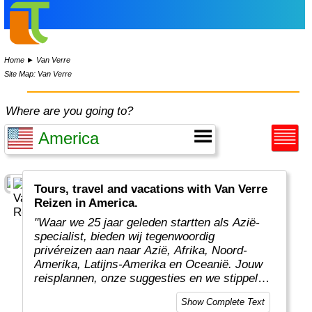
Home
►
Van Verre
Site Map: Van Verre
Where are you going to?
Tours, travel and vacations with Van Verre
Reizen in America.
"Waar we 25 jaar geleden startten als Azië-
specialist, bieden wij tegenwoordig
privéreizen aan naar Azië, Afrika, Noord-
Amerika, Latijns-Amerika en Oceanië. Jouw
reisplannen, onze suggesties en we stippelen
samen een rondreis op maat voor jou uit.
Show Complete Text
Onze specialisten maken regelmatig verre