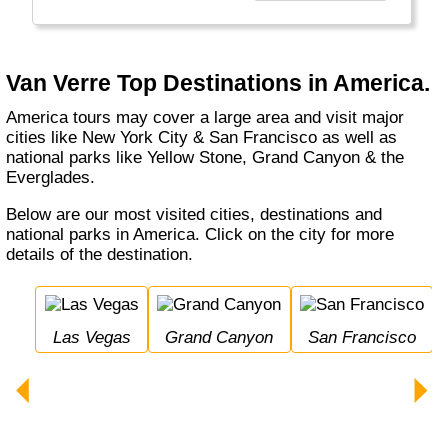
reizen naar “hun” bestemming om de mooiste,
minder toeristische plekjes te ontdekken. Als
je de verzorging van jouw reis aan ons
toevertrouwt, dan nemen wij dat heel hoog op.
Van Verre Top Destinations in America.
We verzorgen jouw reis tot in de puntjes en
gaan daarin graag een stapje verder, zodat jij
America tours may cover a large area and visit major
zorgeloos op reis kunt. Wil je gaan en staan,
cities like New York City & San Francisco as well as
waar en wanneer jij dat wilt? Wij stellen jouw
national parks like Yellow Stone, Grand Canyon & the
rondreis helemaal naar wens samen. Alles is
Everglades.
mogelijk, wij zijn dé verre reizen specialist."
Below are our most visited cities, destinations and
national parks in America. Click on the city for more
details of the destination.
Las Vegas
Grand Canyon
San Francisco
Bryce Canyon Nation