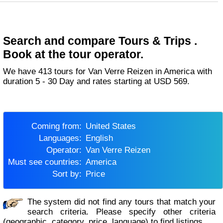
Search and compare Tours & Trips .
Book at the tour operator.
We have 413 tours for Van Verre Reizen in America with
duration 5 - 30 Day and rates starting at USD 569.
Coming from:
United States
Languages:
English
Operator:
Van Verre Reizen
Must see countries:
America
Sort by:
Price
The system did not find any tours that match your
search criteria. Please specify other criteria
(geographic, category, price, language) to find listings.