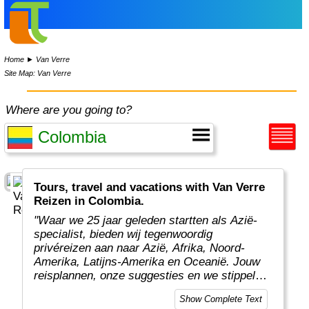
Home
►
Van Verre
Site Map: Van Verre
Where are you going to?
Tours, travel and vacations with Van Verre
Reizen in Colombia.
"Waar we 25 jaar geleden startten als Azië-
specialist, bieden wij tegenwoordig
privéreizen aan naar Azië, Afrika, Noord-
Amerika, Latijns-Amerika en Oceanië. Jouw
reisplannen, onze suggesties en we stippelen
samen een rondreis op maat voor jou uit.
Show Complete Text
Onze specialisten maken regelmatig verre