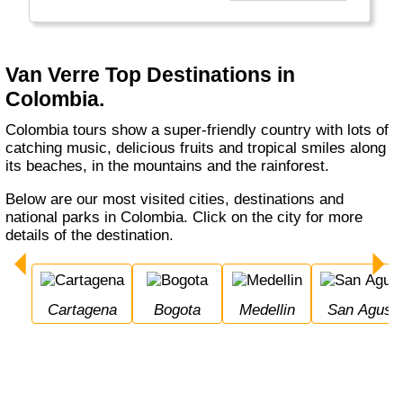
reizen naar “hun” bestemming om de mooiste,
minder toeristische plekjes te ontdekken. Als
je de verzorging van jouw reis aan ons
toevertrouwt, dan nemen wij dat heel hoog op.
Van Verre Top Destinations in
We verzorgen jouw reis tot in de puntjes en
Colombia.
gaan daarin graag een stapje verder, zodat jij
zorgeloos op reis kunt. Wil je gaan en staan,
Colombia tours show a super-friendly country with lots of
waar en wanneer jij dat wilt? Wij stellen jouw
catching music, delicious fruits and tropical smiles along
rondreis helemaal naar wens samen. Alles is
its beaches, in the mountains and the rainforest.
mogelijk, wij zijn dé verre reizen specialist."
Below are our most visited cities, destinations and
national parks in Colombia. Click on the city for more
details of the destination.
Cartagena
Bogota
Medellin
San Agusti