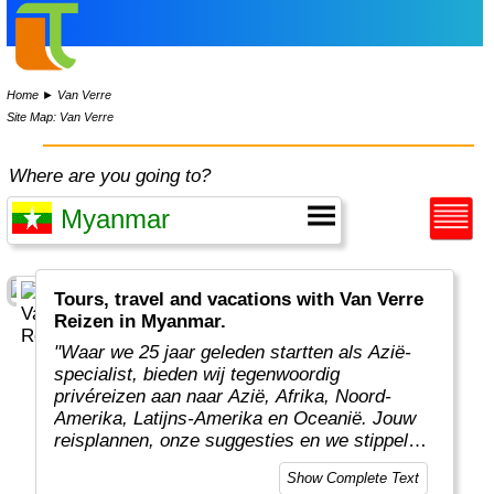
Home
►
Van Verre
Site Map: Van Verre
Where are you going to?
Tours, travel and vacations with Van Verre
Reizen in Myanmar.
"Waar we 25 jaar geleden startten als Azië-
specialist, bieden wij tegenwoordig
privéreizen aan naar Azië, Afrika, Noord-
Amerika, Latijns-Amerika en Oceanië. Jouw
reisplannen, onze suggesties en we stippelen
samen een rondreis op maat voor jou uit.
Show Complete Text
Onze specialisten maken regelmatig verre