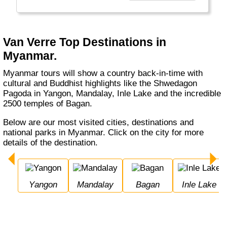
reizen naar “hun” bestemming om de mooiste,
minder toeristische plekjes te ontdekken. Als
je de verzorging van jouw reis aan ons
toevertrouwt, dan nemen wij dat heel hoog op.
Van Verre Top Destinations in
We verzorgen jouw reis tot in de puntjes en
Myanmar.
gaan daarin graag een stapje verder, zodat jij
zorgeloos op reis kunt. Wil je gaan en staan,
Myanmar tours will show a country back-in-time with
waar en wanneer jij dat wilt? Wij stellen jouw
cultural and Buddhist highlights like the Shwedagon
rondreis helemaal naar wens samen. Alles is
Pagoda in Yangon, Mandalay, Inle Lake and the incredible
mogelijk, wij zijn dé verre reizen specialist."
2500 temples of Bagan.
Below are our most visited cities, destinations and
national parks in Myanmar. Click on the city for more
details of the destination.
Yangon
Mandalay
Bagan
Inle Lake