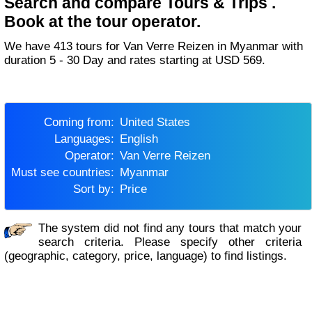
Search and compare Tours & Trips .
Book at the tour operator.
We have 413 tours for Van Verre Reizen in Myanmar with
duration 5 - 30 Day and rates starting at USD 569.
Coming from:
United States
Languages:
English
Operator:
Van Verre Reizen
Must see countries:
Myanmar
Sort by:
Price
The system did not find any tours that match your
search criteria. Please specify other criteria
(geographic, category, price, language) to find listings.